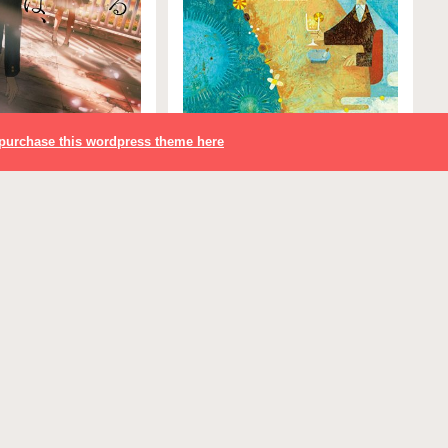
purchase this wordpress theme here
万次郎茶屋
る僕は、素直な君
た
文芸・小説
1