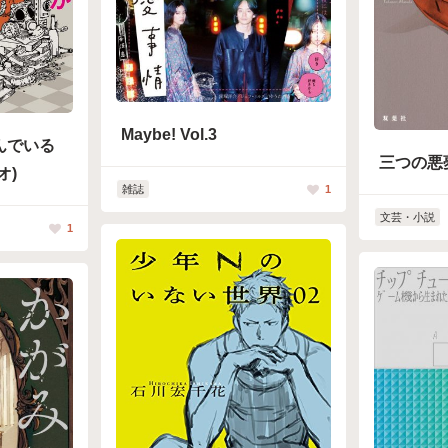
Maybe! Vol.3
んでいる
三つの悪
オ)
雑誌
1
文芸・小説
1