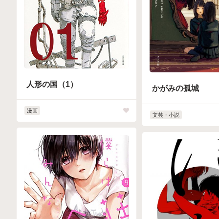
人形の国（1）
かがみの孤城
漫画
文芸・小説