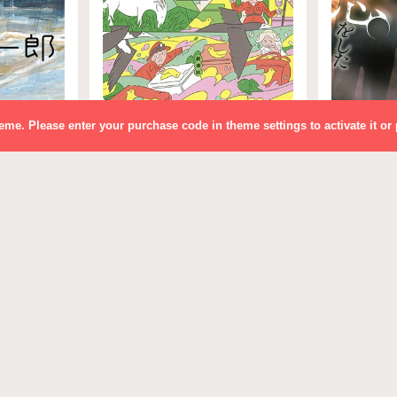
theme. Please enter your purchase code in theme settings to activate it or
鳥類学者だからって、鳥が
好きだと思うなよ。
ラゲーム
嘘が見え
その他
に恋をし
1
文芸・小説