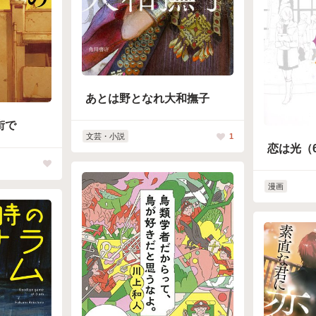
あとは野となれ大和撫子
街で
文芸・小説
1
恋は光（
漫画