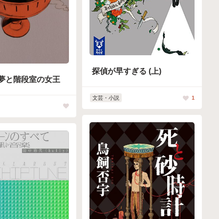
探偵が早すぎる (上)
夢と階段室の女王
文芸・小説
1