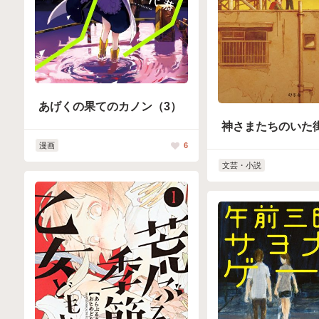
あげくの果てのカノン（3）
神さまたちのいた
漫画
6
文芸・小説