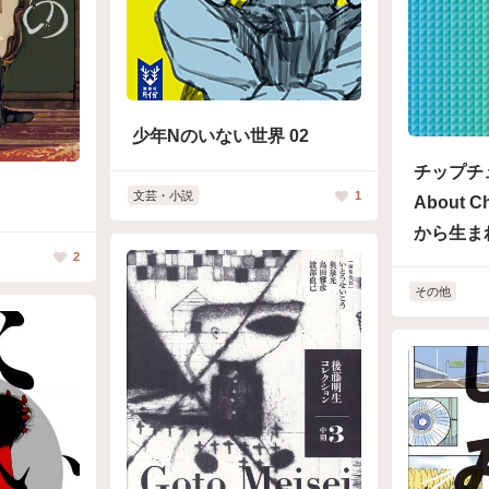
少年Nのいない世界 02
チップチュ
文芸・小説
1
About C
から生ま
2
その他