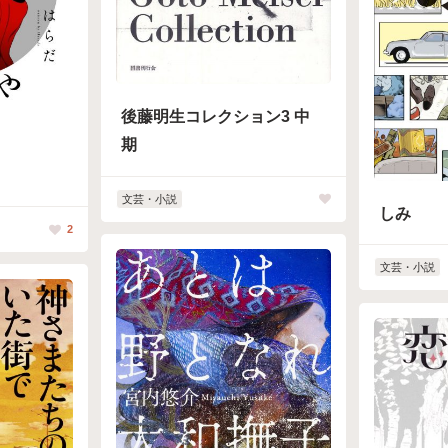
後藤明生コレクション3 中
期
文芸・小説
しみ
2
文芸・小説