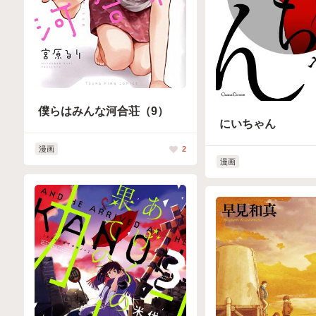
僕らはみんな河合荘（9）
にいちゃん
漫画
2
漫画