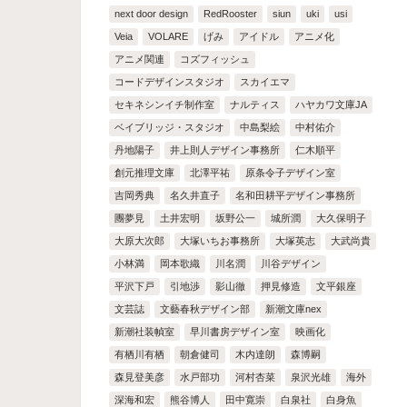
next door design
RedRooster
siun
uki
usi
Veia
VOLARE
げみ
アイドル
アニメ化
アニメ関連
コズフィッシュ
コードデザインスタジオ
スカイエマ
セキネシンイチ制作室
ナルティス
ハヤカワ文庫JA
ベイブリッジ・スタジオ
中島梨絵
中村佑介
丹地陽子
井上則人デザイン事務所
仁木順平
創元推理文庫
北澤平祐
原条令子デザイン室
吉岡秀典
名久井直子
名和田耕平デザイン事務所
團夢見
土井宏明
坂野公一
城所潤
大久保明子
大原大次郎
大塚いちお事務所
大塚英志
大武尚貴
小林満
岡本歌織
川名潤
川谷デザイン
平沢下戸
引地渉
影山徹
押見修造
文平銀座
文芸誌
文藝春秋デザイン部
新潮文庫nex
新潮社装幀室
早川書房デザイン室
映画化
有栖川有栖
朝倉健司
木内達朗
森博嗣
森見登美彦
水戸部功
河村杏菜
泉沢光雄
海外
深海和宏
熊谷博人
田中寛崇
白泉社
白身魚