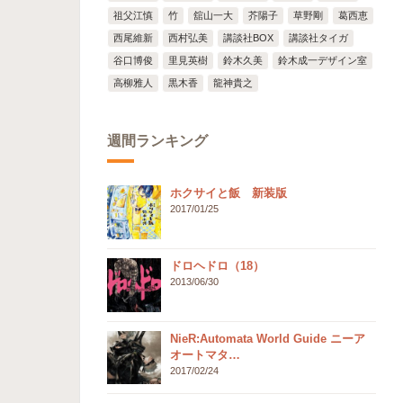
祖父江慎
竹
舘山一大
芥陽子
草野剛
葛西恵
西尾維新
西村弘美
講談社BOX
講談社タイガ
谷口博俊
里見英樹
鈴木久美
鈴木成一デザイン室
高柳雅人
黒木香
龍神貴之
週間ランキング
ホクサイと飯 新装版
2017/01/25
ドロヘドロ（18）
2013/06/30
NieR:Automata World Guide ニーア
オートマタ…
2017/02/24