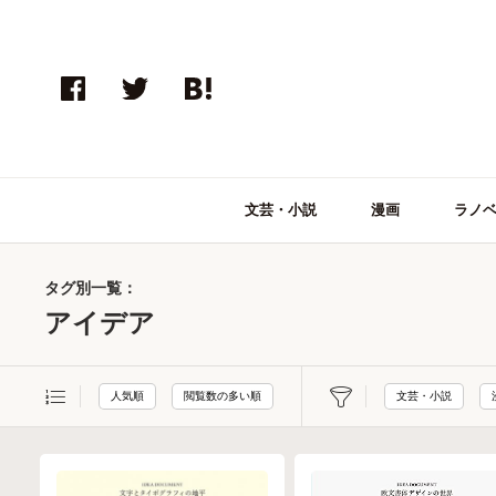
文芸・小説
漫画
ラノ
タグ別一覧：
アイデア
人気順
閲覧数の多い順
文芸・小説