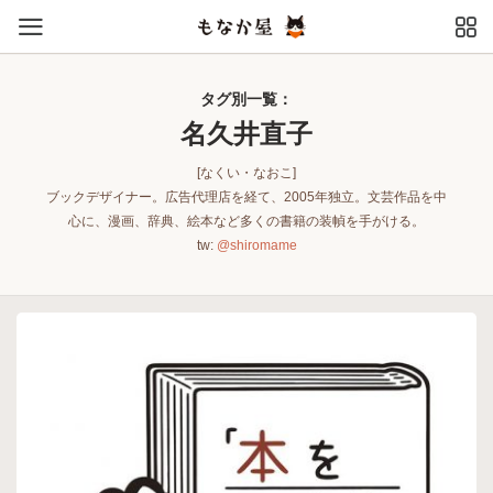
タグ別一覧：
名久井直子
[なくい・なおこ]
ブックデザイナー。広告代理店を経て、2005年独立。文芸作品を中
心に、漫画、辞典、絵本など多くの書籍の装幀を手がける。
tw:
@shiromame