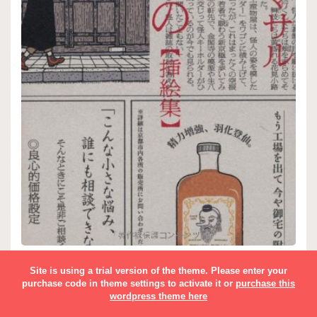
聖なる怠け者の冒険 挿絵集
Site is using a trial version of the theme. Please enter your
purchase code in theme settings to activate it or
purchase this
wordpress theme here
アート・デザイン