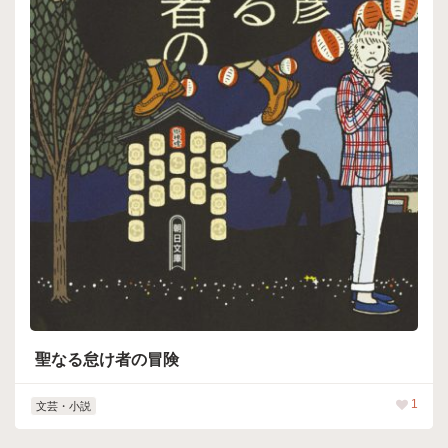
聖なる怠け者の冒険
1
文芸・小説