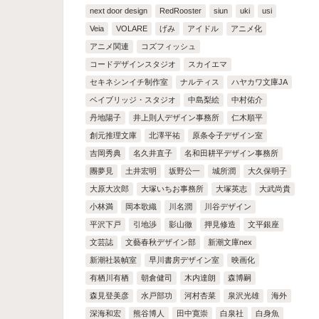
next door design
RedRooster
siun
uki
usi
Veia
VOLARE
げみ
アイドル
アニメ化
アニメ関連
コズフィッシュ
コードデザインスタジオ
スカイエマ
セキネシンイチ制作室
ナルティス
ハヤカワ文庫JA
ベイブリッジ・スタジオ
中島梨絵
中村佑介
丹地陽子
井上則人デザイン事務所
仁木順平
創元推理文庫
北澤平祐
原条令子デザイン室
吉岡秀典
名久井直子
名和田耕平デザイン事務所
團夢見
土井宏明
坂野公一
城所潤
大久保明子
大原大次郎
大塚いちお事務所
大塚英志
大武尚貴
小林満
岡本歌織
川名潤
川谷デザイン
平沢下戸
引地渉
影山徹
押見修造
文平銀座
文芸誌
文藝春秋デザイン部
新潮文庫nex
新潮社装幀室
早川書房デザイン室
映画化
有栖川有栖
朝倉健司
木内達朗
森博嗣
森見登美彦
水戸部功
河村杏菜
泉沢光雄
海外
深海和宏
熊谷博人
田中寛崇
白泉社
白身魚