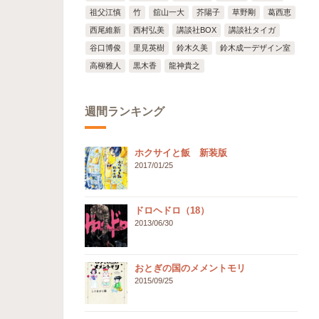
祖父江慎
竹
舘山一大
芥陽子
草野剛
葛西恵
西尾維新
西村弘美
講談社BOX
講談社タイガ
谷口博俊
里見英樹
鈴木久美
鈴木成一デザイン室
高柳雅人
黒木香
龍神貴之
週間ランキング
ホクサイと飯 新装版
2017/01/25
ドロヘドロ（18）
2013/06/30
おとぎの国のメメントモリ
2015/09/25