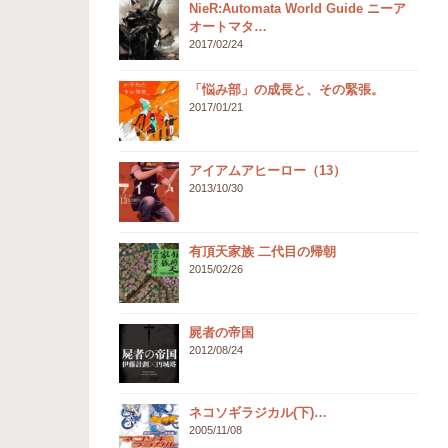
NieR:Automata World Guide ニーア
オートマタ…
2017/02/24
「悩み部」の成長と、その緊張。
2017/01/21
アイアムアヒーロー（13）
2013/10/30
有頂天家族 二代目の帰朝
2015/02/26
屍者の帝国
2012/08/24
ネコソギラジカル(下)…
2005/11/08