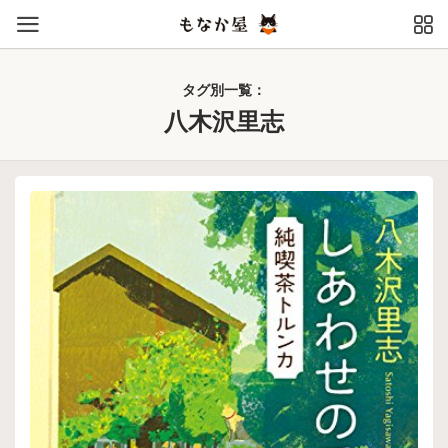
タグ別一覧：
八木沢里志