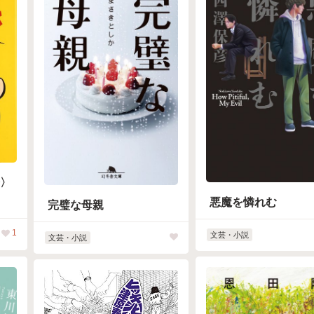
号〉
悪魔を憐れむ
完璧な母親
1
文芸・小説
文芸・小説