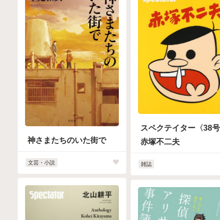
スペクテイター〈38
神さまたちのいた街で
赤塚不二夫
文芸・小説
雑誌