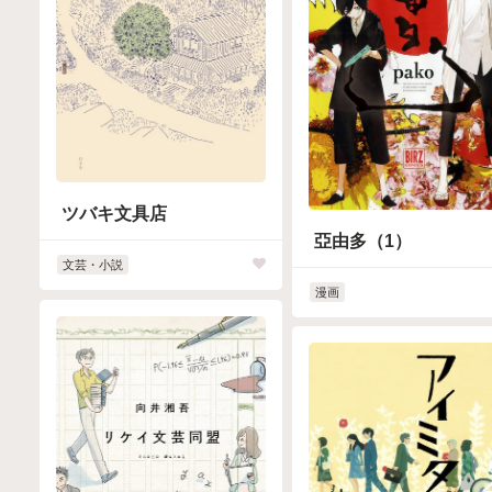
ツバキ文具店
亞由多（1）
文芸・小説
漫画