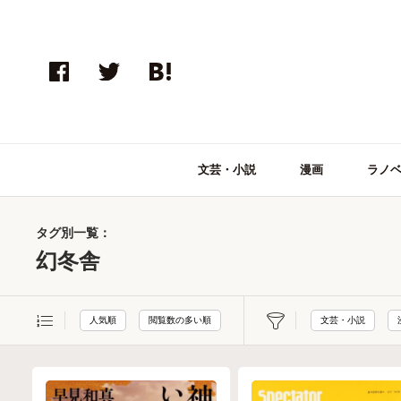
文芸・小説
漫画
ラノ
タグ別一覧：
幻冬舎
人気順
閲覧数の多い順
文芸・小説