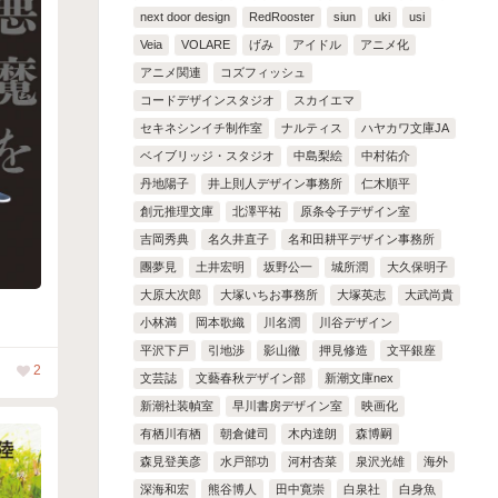
next door design
RedRooster
siun
uki
usi
Veia
VOLARE
げみ
アイドル
アニメ化
アニメ関連
コズフィッシュ
コードデザインスタジオ
スカイエマ
セキネシンイチ制作室
ナルティス
ハヤカワ文庫JA
ベイブリッジ・スタジオ
中島梨絵
中村佑介
丹地陽子
井上則人デザイン事務所
仁木順平
創元推理文庫
北澤平祐
原条令子デザイン室
吉岡秀典
名久井直子
名和田耕平デザイン事務所
團夢見
土井宏明
坂野公一
城所潤
大久保明子
大原大次郎
大塚いちお事務所
大塚英志
大武尚貴
小林満
岡本歌織
川名潤
川谷デザイン
平沢下戸
引地渉
影山徹
押見修造
文平銀座
2
文芸誌
文藝春秋デザイン部
新潮文庫nex
新潮社装幀室
早川書房デザイン室
映画化
有栖川有栖
朝倉健司
木内達朗
森博嗣
森見登美彦
水戸部功
河村杏菜
泉沢光雄
海外
深海和宏
熊谷博人
田中寛崇
白泉社
白身魚