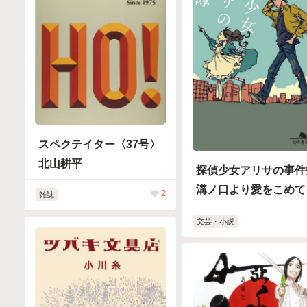
スペクテイター〈37号〉
北山耕平
探偵少女アリサの事件
溝ノ口より愛をこめて
2
雑誌
文芸・小説