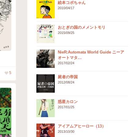
絵本コボちゃん
2010/04/17
おとぎの国のメメントモリ
2015/09/25
NieR:Automata World Guide ニーア
オートマタ…
2017/02/24
5
屍者の帝国
2012/08/24
惑星カロン
2017/01/25
アイアムアヒーロー（13）
2013/10/30