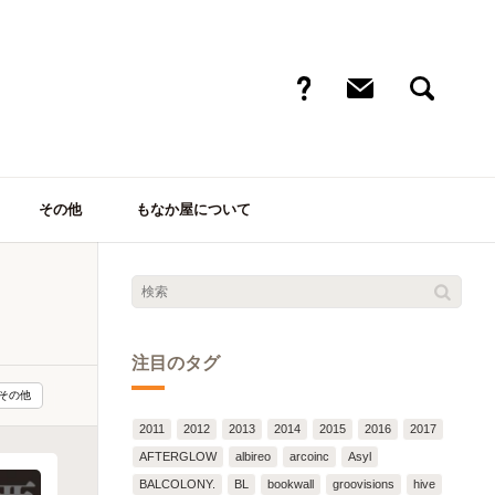
その他
もなか屋について
注目のタグ
その他
2011
2012
2013
2014
2015
2016
2017
AFTERGLOW
albireo
arcoinc
Asyl
BALCOLONY.
BL
bookwall
groovisions
hive