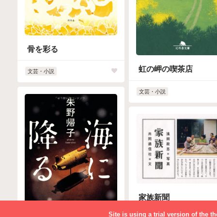
骨を彩る
虹の岬の喫茶店
文芸・小説
文芸・小説
家族新聞
Site is using a trial version of the 