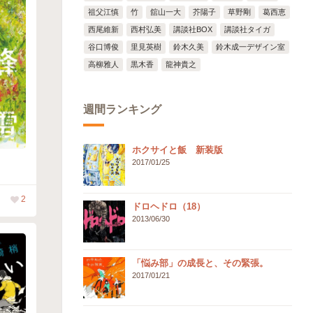
祖父江慎
竹
舘山一大
芥陽子
草野剛
葛西恵
西尾維新
西村弘美
講談社BOX
講談社タイガ
谷口博俊
里見英樹
鈴木久美
鈴木成一デザイン室
高柳雅人
黒木香
龍神貴之
週間ランキング
ホクサイと飯 新装版
2017/01/25
2
ドロヘドロ（18）
2013/06/30
「悩み部」の成長と、その緊張。
2017/01/21