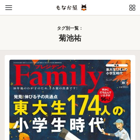
タグ別一覧：
菊池祐