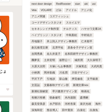
next door design
RedRooster
siun
uki
usi
Veia
VOLARE
げみ
アイドル
アニメ化
アニメ関連
コズフィッシュ
コードデザインスタジオ
スカイエマ
セキネシンイチ制作室
ナルティス
ハヤカワ文庫JA
ベイブリッジ・スタジオ
中島梨絵
中村佑介
丹地陽子
井上則人デザイン事務所
仁木順平
創元推理文庫
北澤平祐
原条令子デザイン室
吉岡秀典
名久井直子
名和田耕平デザイン事務所
團夢見
土井宏明
坂野公一
城所潤
大久保明子
大原大次郎
大塚いちお事務所
大塚英志
大武尚貴
じょ
小林満
岡本歌織
川名潤
川谷デザイン
平沢下戸
引地渉
影山徹
押見修造
文平銀座
文芸誌
文藝春秋デザイン部
新潮文庫nex
新潮社装幀室
早川書房デザイン室
映画化
有栖川有栖
朝倉健司
木内達朗
森博嗣
森見登美彦
水戸部功
河村杏菜
泉沢光雄
海外
深海和宏
熊谷博人
田中寛崇
白泉社
白身魚