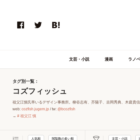
文芸・小説
漫画
ラノ
タグ別一覧：
コズフィッシュ
祖父江慎氏率いるデザイン事務所。柳谷志有、芥陽子、吉岡秀典、木庭貴信
web:
cozfish.jugem.jp
/ tw:
@bcozfish
→
# 祖父江 慎
人気順
閲覧数の多い順
文芸・小説