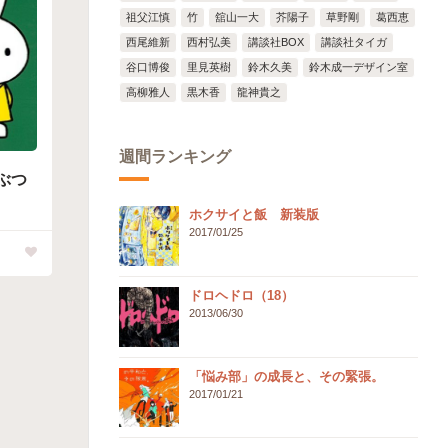
祖父江慎
竹
舘山一大
芥陽子
草野剛
葛西恵
西尾維新
西村弘美
講談社BOX
講談社タイガ
谷口博俊
里見英樹
鈴木久美
鈴木成一デザイン室
高柳雅人
黒木香
龍神貴之
週間ランキング
ぶつ
ホクサイと飯 新装版
2017/01/25
ドロヘドロ（18）
2013/06/30
「悩み部」の成長と、その緊張。
2017/01/21