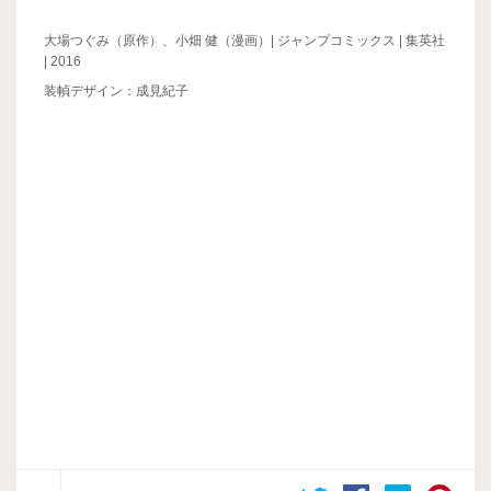
大場つぐみ（原作）、小畑 健（漫画）| ジャンプコミックス | 集英社
| 2016
装幀デザイン：成見紀子