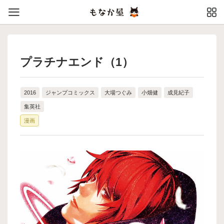
プラチナエンド（1）
2016
ジャンプコミックス
大場つぐみ
小畑健
成見紀子
集英社
漫画