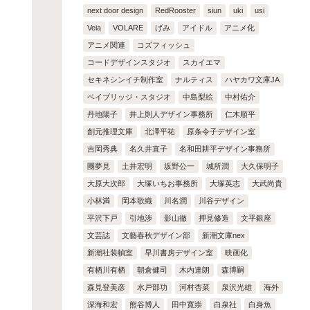
next door design
RedRooster
siun
uki
usi
Veia
VOLARE
げみ
アイドル
アニメ化
アニメ関連
コズフィッシュ
コードデザインスタジオ
スカイエマ
セキネシンイチ制作室
ナルティス
ハヤカワ文庫JA
ベイブリッジ・スタジオ
中島梨絵
中村佑介
丹地陽子
井上則人デザイン事務所
仁木順平
創元推理文庫
北澤平祐
原条令子デザイン室
吉岡秀典
名久井直子
名和田耕平デザイン事務所
團夢見
土井宏明
坂野公一
城所潤
大久保明子
大原大次郎
大塚いちお事務所
大塚英志
大武尚貴
小林満
岡本歌織
川名潤
川谷デザイン
平沢下戸
引地渉
影山徹
押見修造
文平銀座
文芸誌
文藝春秋デザイン部
新潮文庫nex
新潮社装幀室
早川書房デザイン室
映画化
有栖川有栖
朝倉健司
木内達朗
森博嗣
森見登美彦
水戸部功
河村杏菜
泉沢光雄
海外
深海和宏
熊谷博人
田中寛崇
白泉社
白身魚