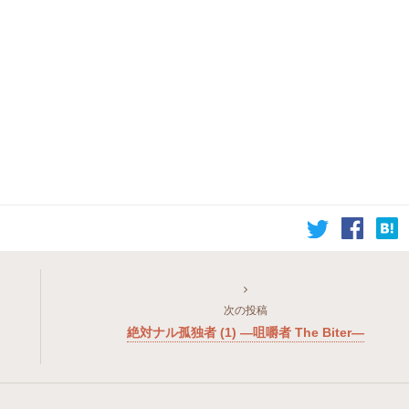
次の投稿
絶対ナル孤独者 (1) ―咀嚼者 The Biter―