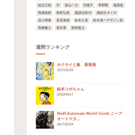
祖父江慎
竹
舘山一大
芥陽子
草野剛
葛西恵
西尾維新
西村弘美
講談社BOX
講談社タイガ
谷口博俊
里見英樹
鈴木久美
鈴木成一デザイン室
高柳雅人
黒木香
龍神貴之
週間ランキング
ホクサイと飯 新装版
2017/01/25
絵本コボちゃん
2010/04/17
NieR:Automata World Guide ニーア
オートマタ…
2017/02/24