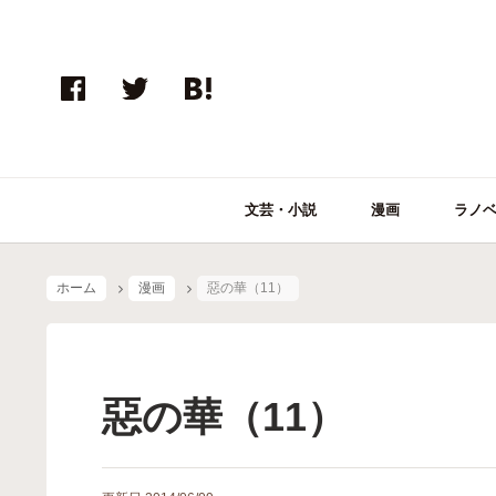
文芸・小説
漫画
ラノ
ホーム
漫画
惡の華（11）
惡の華（11）