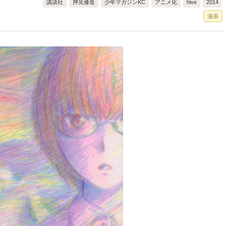
講談社
押見修造
少年マガジンKC
アニメ化
hive
2014
漫画