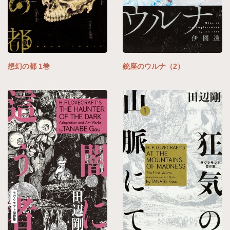
想幻の都 1巻
銃座のウルナ（2）