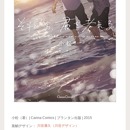
小松（著）| Canna Comics | プランタン出版 | 2015
装幀デザイン：
川谷康久（川谷デザイン）