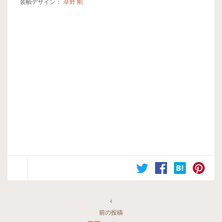
装幀デザイン：
草野 剛
前の投稿