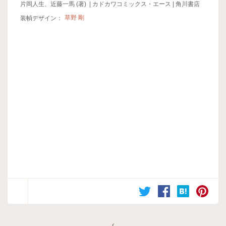
片岡人生、近藤一馬 (著) | カドカワコミックス・エース | 角川書店
装幀デザイン：
草野 剛