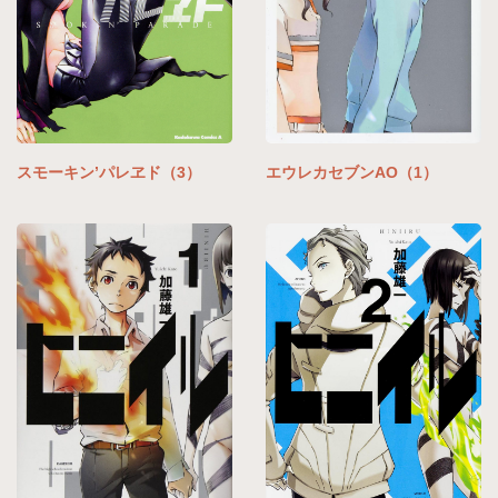
スモーキン’パレヱド（3）
エウレカセブンAO（1）