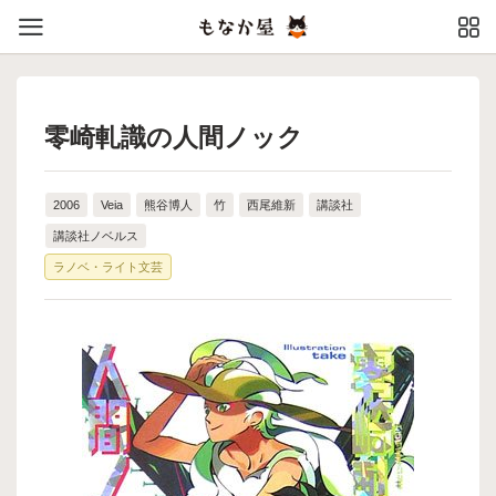
零崎軋識の人間ノック
2006
Veia
熊谷博人
竹
西尾維新
講談社
講談社ノベルス
ラノベ・ライト文芸