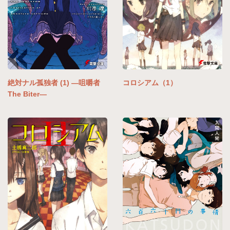
絶対ナル孤独者 (1) ―咀嚼者
コロシアム（1）
The Biter―