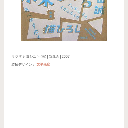
マツザキ ヨシユキ (著) | 新風舎 | 2007
装幀デザイン：
文平銀座