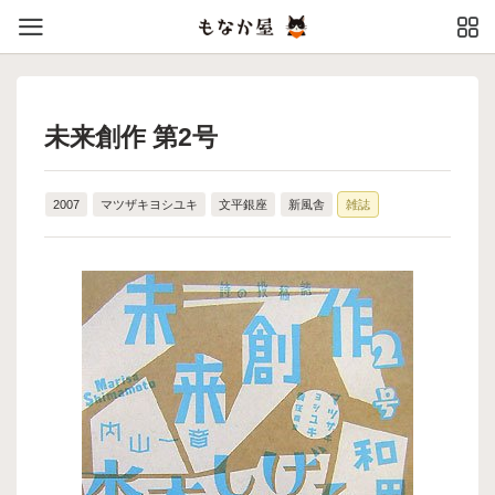
未来創作 第2号
2007
マツザキヨシユキ
文平銀座
新風舎
雑誌