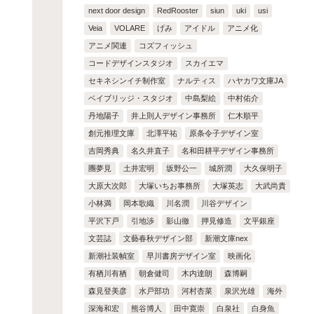
next door design
RedRooster
siun
uki
usi
Veia
VOLARE
げみ
アイドル
アニメ化
アニメ関連
コズフィッシュ
コードデザインスタジオ
スカイエマ
セキネシンイチ制作室
ナルティス
ハヤカワ文庫JA
ベイブリッジ・スタジオ
中島梨絵
中村佑介
丹地陽子
井上則人デザイン事務所
仁木順平
創元推理文庫
北澤平祐
原条令子デザイン室
吉岡秀典
名久井直子
名和田耕平デザイン事務所
團夢見
土井宏明
坂野公一
城所潤
大久保明子
大原大次郎
大塚いちお事務所
大塚英志
大武尚貴
小林満
岡本歌織
川名潤
川谷デザイン
平沢下戸
引地渉
影山徹
押見修造
文平銀座
文芸誌
文藝春秋デザイン部
新潮文庫nex
新潮社装幀室
早川書房デザイン室
映画化
有栖川有栖
朝倉健司
木内達朗
森博嗣
森見登美彦
水戸部功
河村杏菜
泉沢光雄
海外
深海和宏
熊谷博人
田中寛崇
白泉社
白身魚