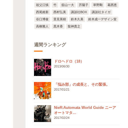
祖父江慎
竹
舘山一大
芥陽子
草野剛
葛西恵
西尾維新
西村弘美
講談社BOX
講談社タイガ
谷口博俊
里見英樹
鈴木久美
鈴木成一デザイン室
高柳雅人
黒木香
龍神貴之
週間ランキング
ドロヘドロ（18）
2013/06/30
「悩み部」の成長と、その緊張。
2017/01/21
NieR:Automata World Guide ニーア
オートマタ…
2017/02/24