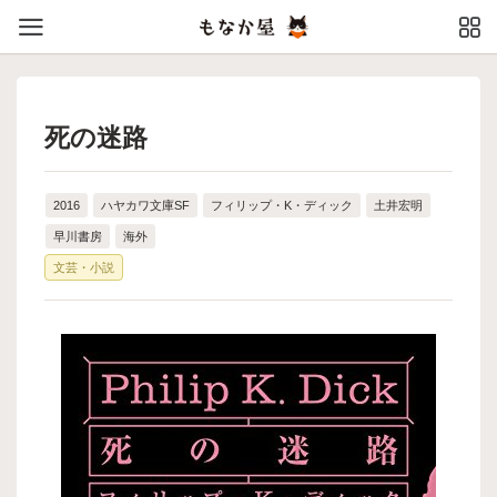
死の迷路
2016
ハヤカワ文庫SF
フィリップ・K・ディック
土井宏明
早川書房
海外
文芸・小説