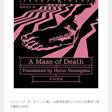
フィリップ・K・ディック(著)、山形浩生(訳) | ハヤカワ文庫SF | 早
川書房 | 2016