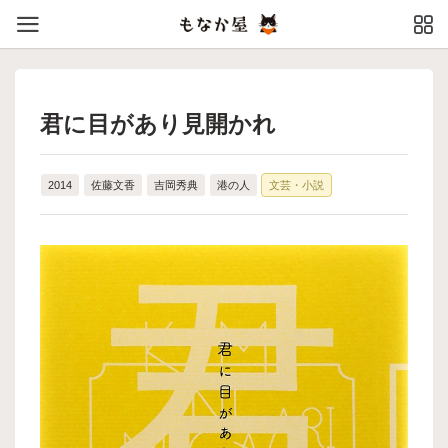
君に目があり見開かれ
2014
佐藤文香
吉岡秀典
港の人
文芸・小説