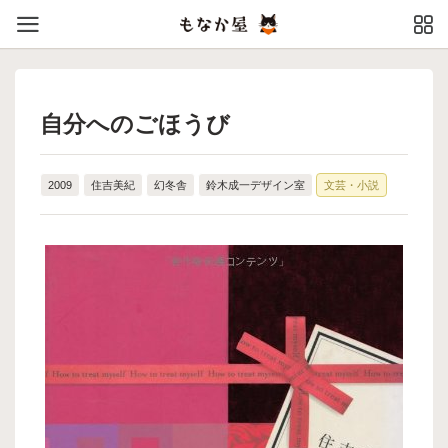
自分へのごほうび
2009
住吉美紀
幻冬舎
鈴木成一デザイン室
文芸・小説