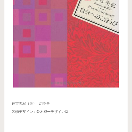
住吉美紀（著） | 幻冬舎
装幀デザイン：鈴木成一デザイン室