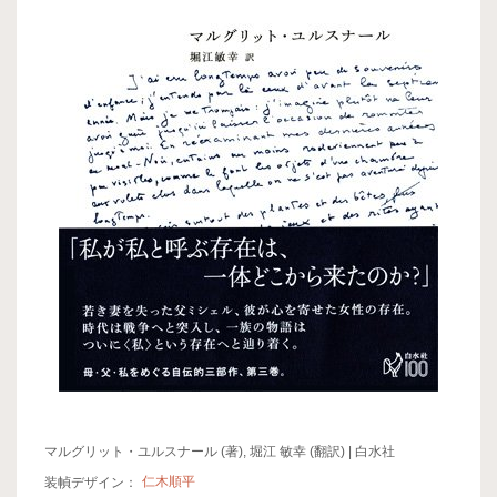
マルグリット・ユルスナール (著), 堀江 敏幸 (翻訳) | 白水社
装幀デザイン：
仁木順平