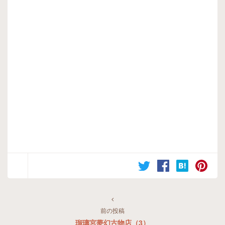
前の投稿
瑠璃宮夢幻古物店（3）