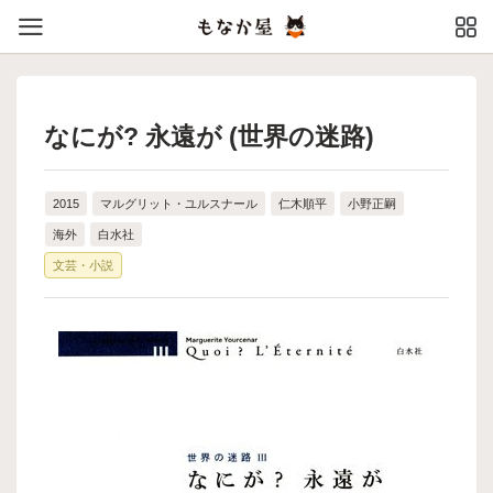
なにが? 永遠が (世界の迷路)
2015
マルグリット・ユルスナール
仁木順平
小野正嗣
海外
白水社
文芸・小説