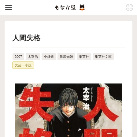
人間失格
2007
太宰治
小畑健
泉沢光雄
集英社
集英社文庫
文芸・小説