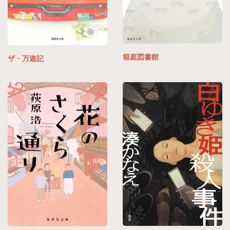
箱庭図書館
ザ・万遊記