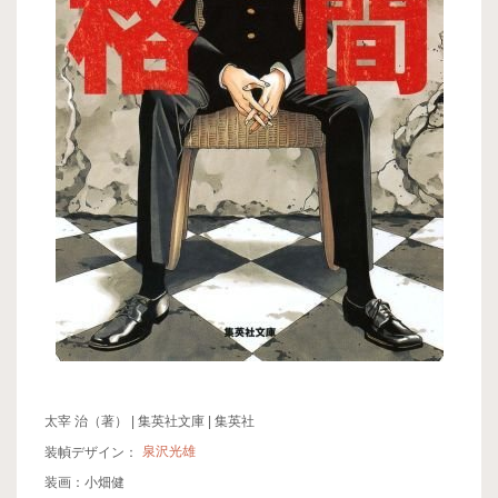
太宰 治（著） | 集英社文庫 | 集英社
装幀デザイン：
泉沢光雄
装画：小畑健