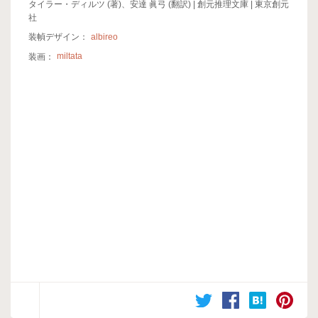
タイラー・ディルツ (著)、安達 眞弓 (翻訳) | 創元推理文庫 | 東京創元
社
装幀デザイン：
albireo
装画：
miltata