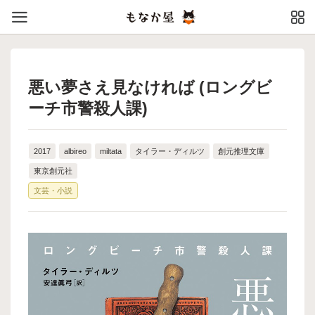
悪い夢さえ見なければ (ロングビ
ーチ市警殺人課)
2017
albireo
miltata
タイラー・ディルツ
創元推理文庫
東京創元社
文芸・小説