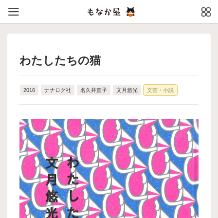
わたしたちの猫
2016
ナナロク社
名久井直子
文月悠光
文芸・小説