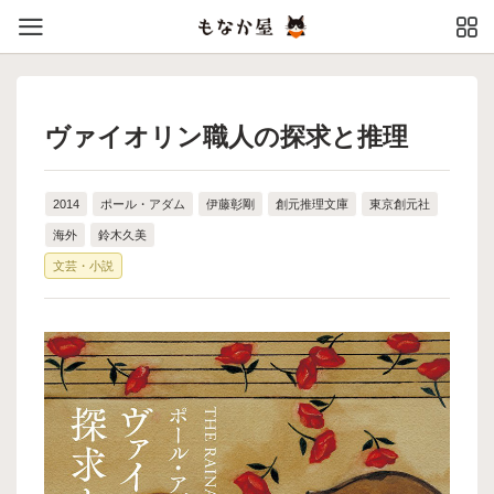
ヴァイオリン職人の探求と推理
2014
ポール・アダム
伊藤彰剛
創元推理文庫
東京創元社
海外
鈴木久美
文芸・小説