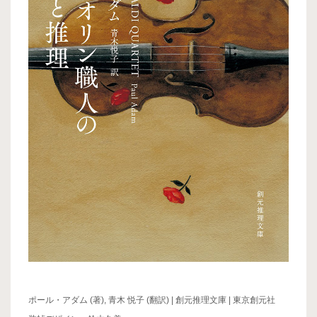
ポール・アダム (著), 青木 悦子 (翻訳) | 創元推理文庫 | 東京創元社