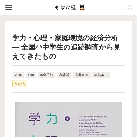
学力・心理・家庭環境の経済分析
— 全国小中学生の追跡調査から見
えてきたもの
2016
siun
敷島千鶴
有斐閣
直井道生
赤林英夫
その他