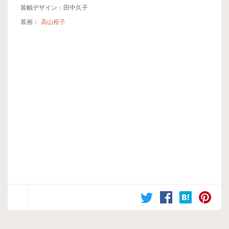
装幀デザイン：田中久子
装画：
高山裕子