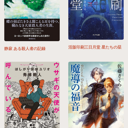
活版印刷三日月堂 星たちの栞
静寂 ある殺人者の記録