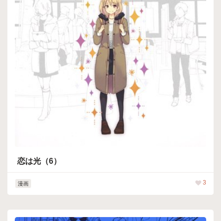
恋は光（6）
3
漫画