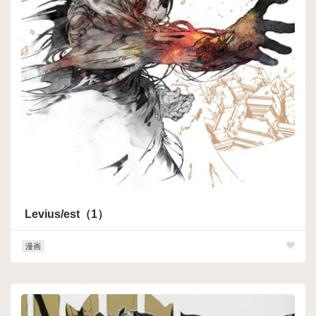
Levius/est（1）
漫画