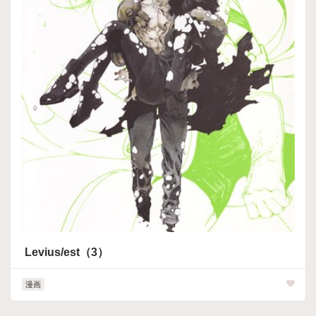
Levius/est（3）
漫画