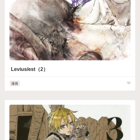
Levius/est（2）
漫画