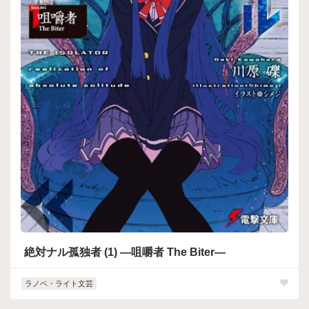
絶対ナル孤独者 (1) ―咀嚼者 The Biter―
ラノベ・ライト文芸